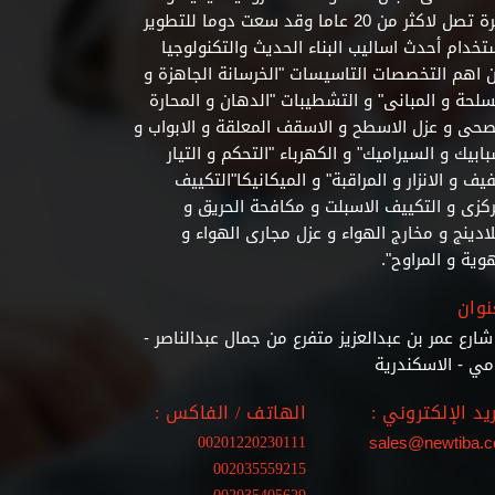
بخبرة تصل لاكثر من 20 عاما وقد سعت دوما للتطوير
تخدام أحدث اساليب البناء الحديث والتكنولوجيا
 اهم التخصصات التاسيسات "الخرسانة الجاهزة و
سلحة و المبانى" و التشطيبات
"الدهان و المحارة
صحى و عزل الاسطح و الاسقف المعلقة و الابواب و
بابيك و السيراميك" و الكهرباء "التحكم و التيار
يف و الانزار و المراقبة" و الميكانيكا"التكييف
ركزى و التكييف الاسبلت و مكافحة الحريق و
لادينج و مخارج الهواء و عزل مجارى الهواء و
هوية و المراوح".
نوان
4 شارع عمر بن عبدالعزيز متفرع من جمال عبدالناصر -
مي - الاسكندرية
ريد الإلكتروني :
الهاتف / الفاكس :
00201220230111
sales@newtiba.
002035559215