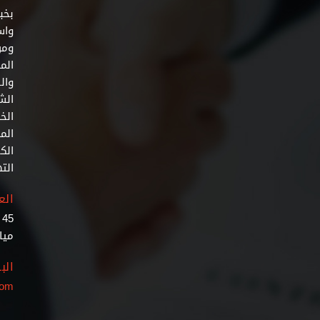
واس
ومن
الم
وال
الش
الخف
الم
الك
الت
الع
5
ميا
الب
com