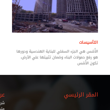
التأسيسات
الأُسُس هي الجزء السفلي للبناية الهندسية ودورها
هو رفع حمولات البناء وضمان تثبيتها علي الأرض،
تكون الأُسُس
المقر الرئيسي
عن
شرك
متخ